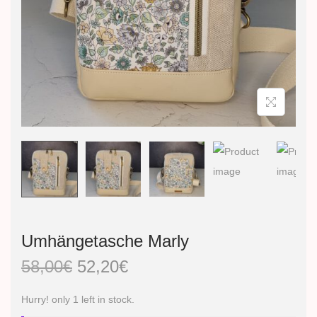
n
Umhängetasche Marly
U
A
58,00
€
52,20
€
r
k
Hurry! only 1 left in stock.
s
t