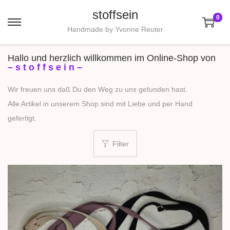
stoffsein
0
S
S
Handmade by Yvonne Reuter
k
k
Hallo und herzlich willkommen im Online-Shop von
i
i
– s t o f f s e i n –
p
p
t
t
Wir freuen uns daß Du den Weg zu uns gefunden hast.
o
o
Alle Artikel in unserem Shop sind mit Liebe und per Hand
n
c
gefertigt.
a
o
v
n
Filter
i
t
g
e
a
n
t
t
i
o