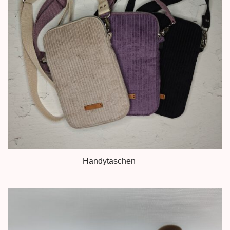
n
Handytaschen