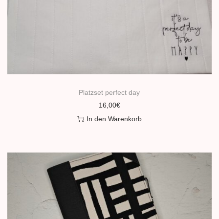
n
Platzset perfect day
16,00
€
In den Warenkorb