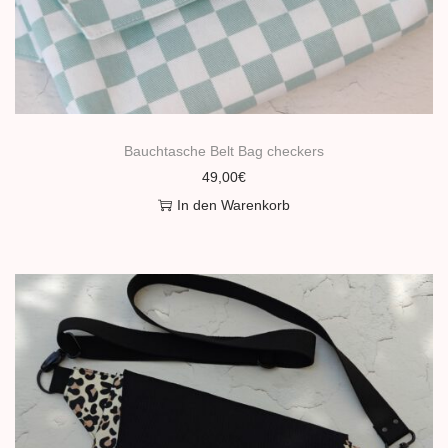
n
Bauchtasche Belt Bag checkers
49,00
€
In den Warenkorb