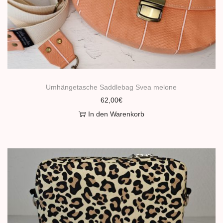
Umhängetasche Saddlebag Svea melone
62,00
€
In den Warenkorb