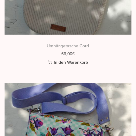
n
Umhängetasche Cord
66,00
€
In den Warenkorb