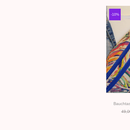
-10%
Bauchta
49,0
In d