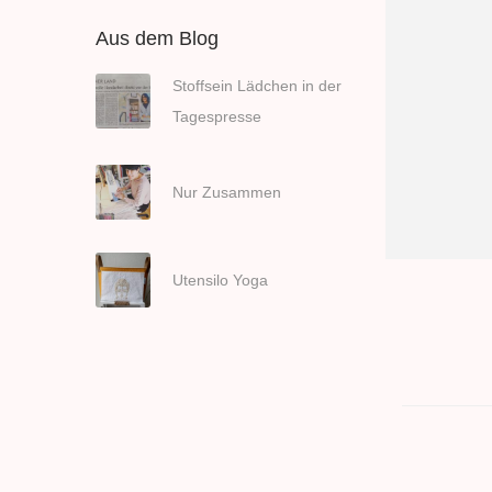
o
n
Aus dem Blog
Stoffsein Lädchen in der
Tagespresse
Nur Zusammen
Utensilo Yoga