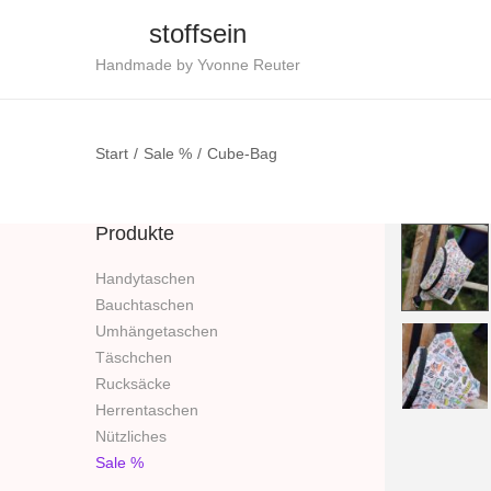
stoffsein
S
S
Handmade by Yvonne Reuter
k
k
i
i
Start
/
Sale %
/
Cube-Bag
p
p
t
t
o
o
Produkte
n
c
a
o
Handytaschen
Bauchtaschen
v
n
Umhängetaschen
i
t
Täschchen
g
e
Rucksäcke
a
n
Herrentaschen
t
t
Nützliches
i
Sale %