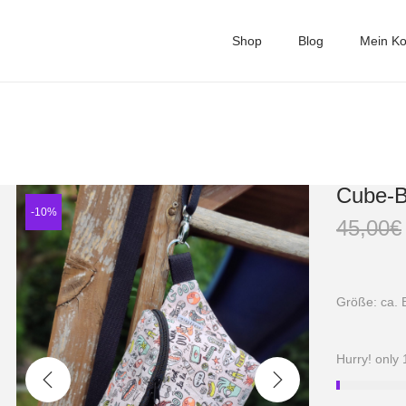
Shop
Blog
Mein Ko
Cube-
-10%
45,00
€
Größe: ca. 
Hurry! only 1