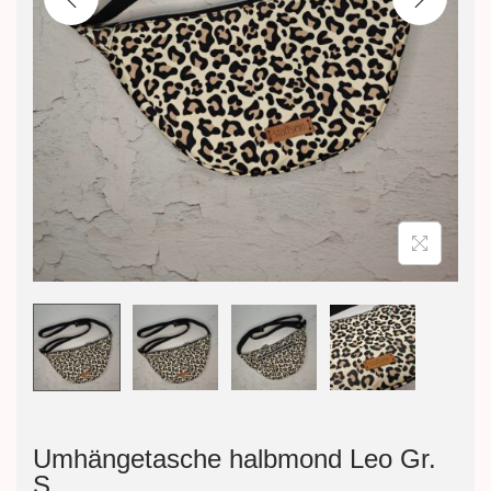
n
Umhängetasche halbmond Leo Gr.
S