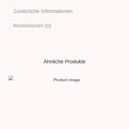
b
Zusätzliche Informationen
i
s
Rezensionen (0)
5
2
,
0
0
Ähnliche Produkte
€