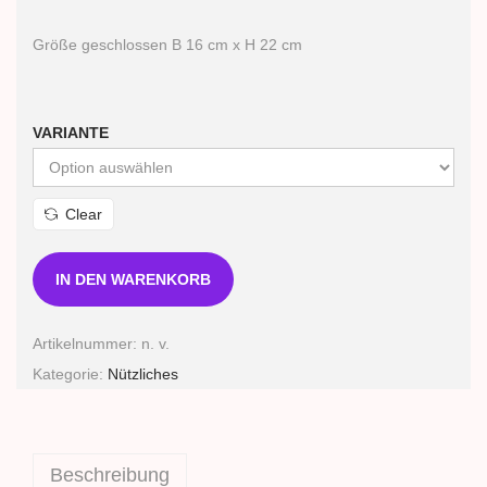
e
i
Größe geschlossen B 16 cm x H 22 cm
s
s
p
VARIANTE
a
n
Clear
n
e
IN DEN WARENKORB
:
4
Artikelnummer:
n. v.
7
Kategorie:
Nützliches
,
0
0
€
Beschreibung