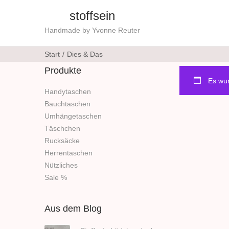
stoffsein
S
S
Handmade by Yvonne Reuter
k
k
Start
/
Dies & Das
i
i
Produkte
p
p
Es wur
t
t
Handytaschen
o
o
Bauchtaschen
n
c
Umhängetaschen
Täschchen
a
o
Rucksäcke
v
n
Herrentaschen
i
t
Nützliches
g
e
Sale %
a
n
t
t
Aus dem Blog
i