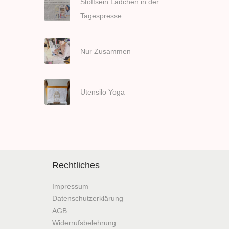
o
Stoffsein Lädchen in der
n
Tagespresse
Nur Zusammen
Utensilo Yoga
Rechtliches
Impressum
Datenschutzerklärung
AGB
Widerrufsbelehrung